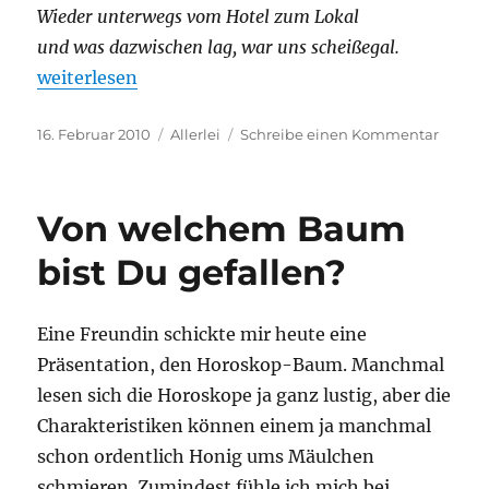
Wieder unterwegs vom Hotel zum Lokal
und was dazwischen lag, war uns scheißegal.
„Das Mädchen aus Sindelfingen..“
weiterlesen
Veröffentlicht
Kategorien
zu
16. Februar 2010
Allerlei
Schreibe einen Kommentar
am
Das
Mädch
aus
Von welchem Baum
Sindelf
bist Du gefallen?
Eine Freundin schickte mir heute eine
Präsentation, den Horoskop-Baum. Manchmal
lesen sich die Horoskope ja ganz lustig, aber die
Charakteristiken können einem ja manchmal
schon ordentlich Honig ums Mäulchen
schmieren. Zumindest fühle ich mich bei