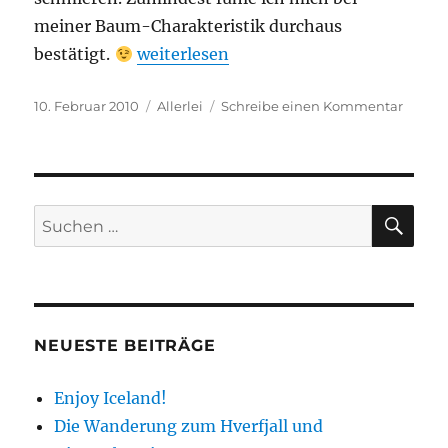
meiner Baum-Charakteristik durchaus
„Von welchem Baum bist Du gefallen?
bestätigt.
weiterlesen
Veröffentlicht
Kategorien
zu
10. Februar 2010
Allerlei
Schreibe einen Kommentar
am
Von
welch
Baum
bist
Du
SU
Suchen
gefall
nach:
NEUESTE BEITRÄGE
Enjoy Iceland!
Die Wanderung zum Hverfjall und