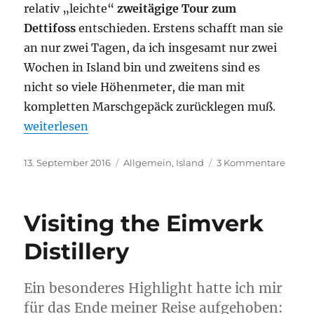
relativ „leichte“
zweitägige Tour zum
Dettifoss
entschieden. Erstens schafft man sie
an nur zwei Tagen, da ich insgesamt nur zwei
Wochen in Island bin und zweitens sind es
nicht so viele Höhenmeter, die man mit
kompletten Marschgepäck zurücklegen muß.
„Durch den Jökulsárgljúfur-Nationalpark“
weiterlesen
Veröffentlicht
Kategorien
zu
13. September 2016
Allgemein
,
Island
3 Kommentare
am
Durch
den
Jökuls
Visiting the Eimverk
Natio
Distillery
Ein besonderes Highlight hatte ich mir
für das Ende meiner Reise aufgehoben: