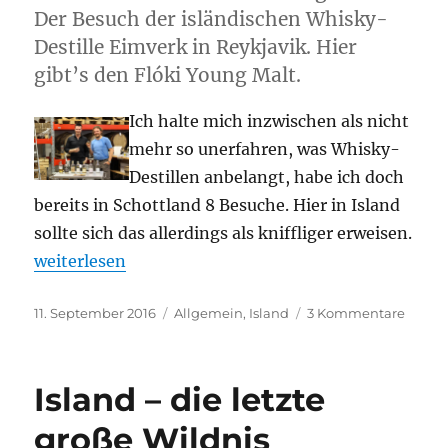
Der Besuch der isländischen Whisky-
Destille Eimverk in Reykjavik. Hier
gibt’s den Flóki Young Malt.
Ich halte mich inzwischen als nicht
mehr so unerfahren, was Whisky-
Destillen anbelangt, habe ich doch
bereits in Schottland 8 Besuche. Hier in Island
sollte sich das allerdings als kniffliger erweisen.
„Visiting the Eimverk Distillery“
weiterlesen
Veröffentlicht
Kategorien
zu
11. September 2016
Allgemein
,
Island
3 Kommentare
am
Visiti
the
Eimve
Island – die letzte
Distill
große Wildnis