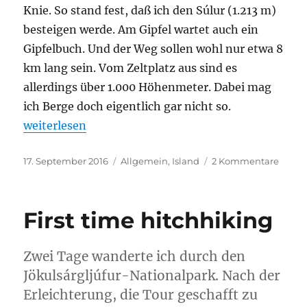
Knie. So stand fest, daß ich den Súlur (1.213 m)
besteigen werde. Am Gipfel wartet auch ein
Gipfelbuch. Und der Weg sollen wohl nur etwa 8
km lang sein. Vom Zeltplatz aus sind es
allerdings über 1.000 Höhenmeter. Dabei mag
ich Berge doch eigentlich gar nicht so.
„Die Besteigung des Súlur“
weiterlesen
Veröffentlicht
Kategorien
zu
17. September 2016
Allgemein
,
Island
2 Kommentare
am
Die
Beste
des
First time hitchhiking
Súlur
Zwei Tage wanderte ich durch den
Jökulsárgljúfur-Nationalpark. Nach der
Erleichterung, die Tour geschafft zu