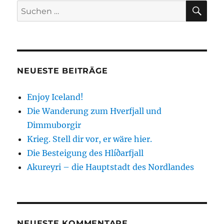
große
SU
Suchen
Wildnis
nach:
Europas
NEUESTE BEITRÄGE
Enjoy Iceland!
Die Wanderung zum Hverfjall und
Dimmuborgir
Krieg. Stell dir vor, er wäre hier.
Die Besteigung des Hlíðarfjall
Akureyri – die Hauptstadt des Nordlandes
NEUESTE KOMMENTARE