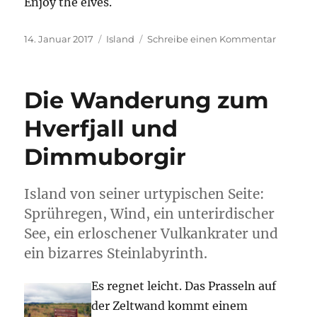
Enjoy the elves.
Veröffentlicht
Kategorien
zu
14. Januar 2017
Island
Schreibe einen Kommentar
am
Enjoy
Iceland!
Die Wanderung zum
Hverfjall und
Dimmuborgir
Island von seiner urtypischen Seite:
Sprühregen, Wind, ein unterirdischer
See, ein erloschener Vulkankrater und
ein bizarres Steinlabyrinth.
Es regnet leicht. Das Prasseln auf
der Zeltwand kommt einem