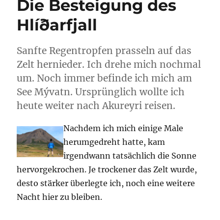
Die Besteigung des
Hverfjall
und
Hlíðarfjall
Dimmubor
Sanfte Regentropfen prasseln auf das
Zelt hernieder. Ich drehe mich nochmal
um. Noch immer befinde ich mich am
See Mývatn. Ursprünglich wollte ich
heute weiter nach Akureyri reisen.
Nachdem ich mich einige Male
herumgedreht hatte, kam
irgendwann tatsächlich die Sonne
hervorgekrochen. Je trockener das Zelt wurde,
desto stärker überlegte ich, noch eine weitere
Nacht hier zu bleiben.