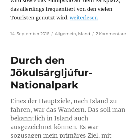
wird sowie das Plumpsklo auf dem Parkplatz,
das allerdings frequentiert von den vielen
„First time hitchhiking“
Touristen genutzt wird.
weiterlesen
Veröffentlicht
Kategorien
zu
14. September 2016
Allgemein
,
Island
2 Kommentare
am
First
time
hitch
Durch den
Jökulsárgljúfur-
Nationalpark
Eines der Hauptziele, nach Island zu
fahren, war das Wandern. Das soll man
bekanntlich in Island auch
ausgezeichnet können. Es war
sozusagen mein primäres Ziel, mit