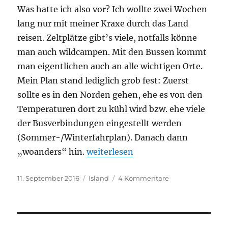
Was hatte ich also vor? Ich wollte zwei Wochen
lang nur mit meiner Kraxe durch das Land
reisen. Zeltplätze gibt’s viele, notfalls könne
man auch wildcampen. Mit den Bussen kommt
man eigentlichen auch an alle wichtigen Orte.
Mein Plan stand lediglich grob fest: Zuerst
sollte es in den Norden gehen, ehe es von den
Temperaturen dort zu kühl wird bzw. ehe viele
der Busverbindungen eingestellt werden
(Sommer-/Winterfahrplan). Danach dann
„Island – die letzte große Wildnis
„woanders“ hin.
weiterlesen
Veröffentlicht
Kategorien
zu
11. September 2016
Island
4 Kommentare
am
Island
–
die
letzte