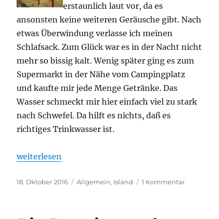
erstaunlich laut vor, da es
ansonsten keine weiteren Geräusche gibt. Nach
etwas Überwindung verlasse ich meinen
Schlafsack. Zum Glück war es in der Nacht nicht
mehr so bissig kalt. Wenig später ging es zum
Supermarkt in der Nähe vom Campingplatz
und kaufte mir jede Menge Getränke. Das
Wasser schmeckt mir hier einfach viel zu stark
nach Schwefel. Da hilft es nichts, daß es
richtiges Trinkwasser ist.
„Die Wanderung zum Hverfjall und Dimmuborgir“
weiterlesen
Veröffentlicht
Kategorien
zu
18. Oktober 2016
Allgemein
,
Island
1 Kommentar
am
Die
Wanderun
zum