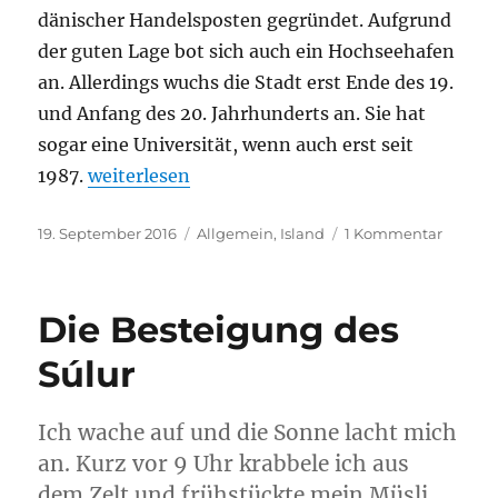
dänischer Handelsposten gegründet. Aufgrund
der guten Lage bot sich auch ein Hochseehafen
an. Allerdings wuchs die Stadt erst Ende des 19.
und Anfang des 20. Jahrhunderts an. Sie hat
sogar eine Universität, wenn auch erst seit
„Akureyri – die Hauptstadt des Nordlandes“
1987.
weiterlesen
Veröffentlicht
Kategorien
zu
19. September 2016
Allgemein
,
Island
1 Kommentar
am
Akureyr
–
die
Die Besteigung des
Haupts
des
Súlur
Nordla
Ich wache auf und die Sonne lacht mich
an. Kurz vor 9 Uhr krabbele ich aus
dem Zelt und frühstückte mein Müsli.