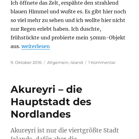
Ich öffnete das Zelt, erspähte den strahlend
blauen Himmel und wußte es. Es gibt hier noch
so viel mehr zu sehen und ich wollte hier nicht
nur Regen erlebt haben. Ich duschte,
frühstückte und probierte mein 50mm-Objekt
„Die Besteigung des Hlíðarfjall“
aus.
weiterlesen
Veröffentlicht
Kategorien
zu
9. Oktober 2016
Allgemein
,
Island
1 Kommentar
am
Die
Besteigun
des
Akureyri – die
Hlíðarfjall
Hauptstadt des
Nordlandes
Akureyri ist nur die viertgrößte Stadt