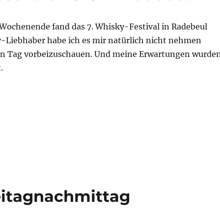
ochenende fand das 7. Whisky-Festival in Radebeul
ky-Liebhaber habe ich es mir natürlich nicht nehmen
nen Tag vorbeizuschauen. Und meine Erwartungen wurde
.
sky-Festivals 2016 in Radebeul“
eitagnachmittag