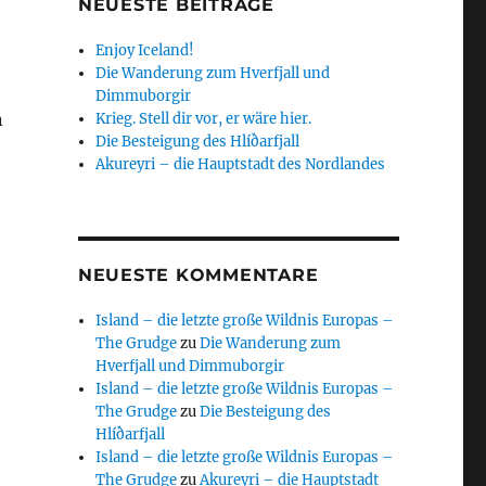
NEUESTE BEITRÄGE
Enjoy Iceland!
Die Wanderung zum Hverfjall und
Dimmuborgir
n
Krieg. Stell dir vor, er wäre hier.
Die Besteigung des Hlíðarfjall
Akureyri – die Hauptstadt des Nordlandes
NEUESTE KOMMENTARE
Island – die letzte große Wildnis Europas –
The Grudge
zu
Die Wanderung zum
Hverfjall und Dimmuborgir
Island – die letzte große Wildnis Europas –
The Grudge
zu
Die Besteigung des
Hlíðarfjall
Island – die letzte große Wildnis Europas –
The Grudge
zu
Akureyri – die Hauptstadt