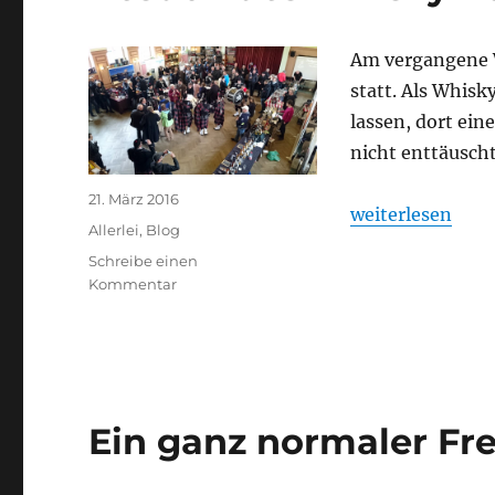
Am vergangene W
statt. Als Whis
lassen, dort ei
nicht enttäuscht
Veröffentlicht
21. März 2016
„Besuch des Whi
weiterlesen
am
Kategorien
Allerlei
,
Blog
Schreibe einen
zu
Kommentar
Besuch
des
Whisky-
Festivals
2016
in
Ein ganz normaler Fr
Radebeul