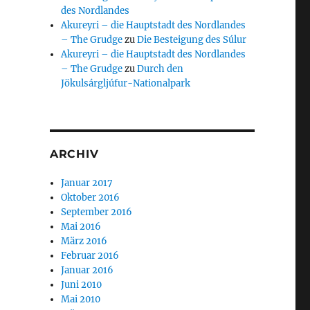
des Nordlandes
Akureyri – die Hauptstadt des Nordlandes
– The Grudge
zu
Die Besteigung des Súlur
Akureyri – die Hauptstadt des Nordlandes
r Freitagnachmittag“
– The Grudge
zu
Durch den
Jökulsárgljúfur-Nationalpark
ARCHIV
Januar 2017
Oktober 2016
September 2016
Mai 2016
März 2016
Februar 2016
Januar 2016
Juni 2010
Mai 2010