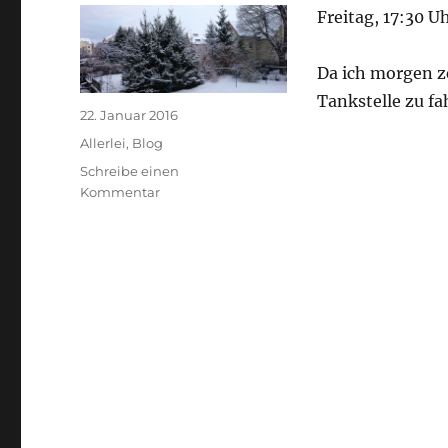
Freitag, 17:30 Uh
Da ich morgen ze
Tankstelle zu fa
Veröffentlicht
22. Januar 2016
am
Kategorien
Allerlei
,
Blog
Schreibe einen
zu
Kommentar
Ein
ganz
normaler
Freitagnachmittag