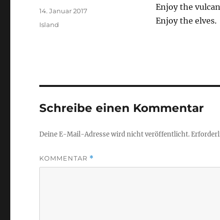
Enjoy the vulcan
Veröffentlicht
14. Januar 2017
Enjoy the elves.
am
Kategorien
Island
Schreibe einen Kommentar
Deine E-Mail-Adresse wird nicht veröffentlicht.
Erforderl
KOMMENTAR
*