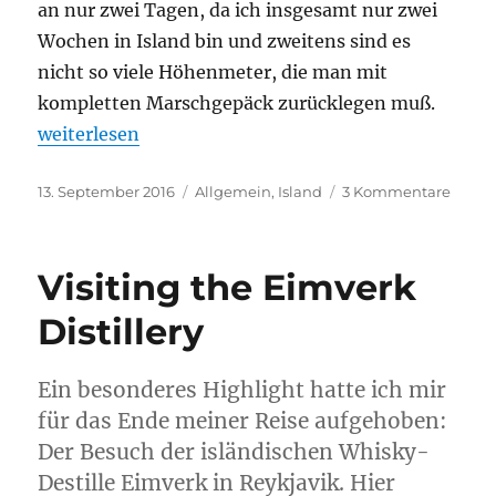
an nur zwei Tagen, da ich insgesamt nur zwei
Wochen in Island bin und zweitens sind es
nicht so viele Höhenmeter, die man mit
kompletten Marschgepäck zurücklegen muß.
„Durch den Jökulsárgljúfur-Nationalpark“
weiterlesen
Veröffentlicht
Kategorien
zu
13. September 2016
Allgemein
,
Island
3 Kommentare
am
Durch
den
Jökuls
Visiting the Eimverk
Natio
Distillery
Ein besonderes Highlight hatte ich mir
für das Ende meiner Reise aufgehoben:
Der Besuch der isländischen Whisky-
Destille Eimverk in Reykjavik. Hier