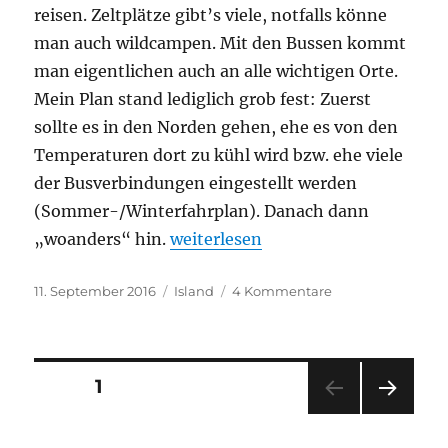
reisen. Zeltplätze gibt’s viele, notfalls könne
man auch wildcampen. Mit den Bussen kommt
man eigentlichen auch an alle wichtigen Orte.
Mein Plan stand lediglich grob fest: Zuerst
sollte es in den Norden gehen, ehe es von den
Temperaturen dort zu kühl wird bzw. ehe viele
der Busverbindungen eingestellt werden
(Sommer-/Winterfahrplan). Danach dann
„Island – die letzte große Wildnis
„woanders“ hin.
weiterlesen
Veröffentlicht
Kategorien
zu
11. September 2016
Island
4 Kommentare
am
Island
–
die
letzte
Seitennummerierung
SEITE
1
große
Wildnis
NÄC
der
Europas
HSTE