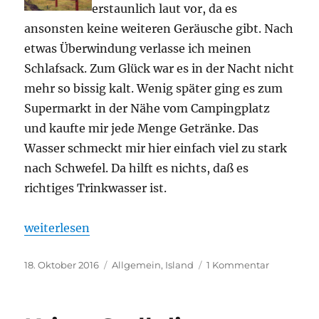
erstaunlich laut vor, da es
ansonsten keine weiteren Geräusche gibt. Nach
etwas Überwindung verlasse ich meinen
Schlafsack. Zum Glück war es in der Nacht nicht
mehr so bissig kalt. Wenig später ging es zum
Supermarkt in der Nähe vom Campingplatz
und kaufte mir jede Menge Getränke. Das
Wasser schmeckt mir hier einfach viel zu stark
nach Schwefel. Da hilft es nichts, daß es
richtiges Trinkwasser ist.
„Die Wanderung zum Hverfjall und Dimmuborgir“
weiterlesen
Veröffentlicht
Kategorien
zu
18. Oktober 2016
Allgemein
,
Island
1 Kommentar
am
Die
Wanderun
zum