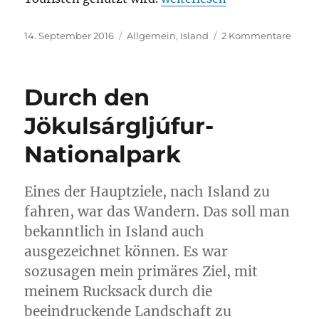
Veröffentlicht
Kategorien
zu
14. September 2016
Allgemein
,
Island
2 Kommentare
am
First
time
hitch
Durch den
Jökulsárgljúfur-
Nationalpark
Eines der Hauptziele, nach Island zu
fahren, war das Wandern. Das soll man
bekanntlich in Island auch
ausgezeichnet können. Es war
sozusagen mein primäres Ziel, mit
meinem Rucksack durch die
beeindruckende Landschaft zu