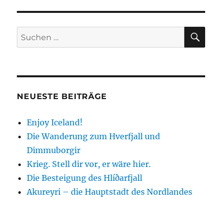
SEIT
Beiträge
E
SU
Suchen
nach:
NEUESTE BEITRÄGE
Enjoy Iceland!
Die Wanderung zum Hverfjall und
Dimmuborgir
Krieg. Stell dir vor, er wäre hier.
Die Besteigung des Hlíðarfjall
Akureyri – die Hauptstadt des Nordlandes