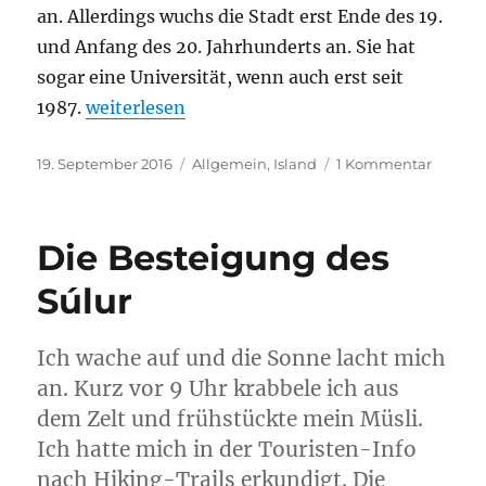
an. Allerdings wuchs die Stadt erst Ende des 19.
und Anfang des 20. Jahrhunderts an. Sie hat
sogar eine Universität, wenn auch erst seit
„Akureyri – die Hauptstadt des Nordlandes“
1987.
weiterlesen
Veröffentlicht
Kategorien
zu
19. September 2016
Allgemein
,
Island
1 Kommentar
am
Akureyr
–
die
Die Besteigung des
Haupts
des
Súlur
Nordla
Ich wache auf und die Sonne lacht mich
an. Kurz vor 9 Uhr krabbele ich aus
dem Zelt und frühstückte mein Müsli.
Ich hatte mich in der Touristen-Info
nach Hiking-Trails erkundigt. Die