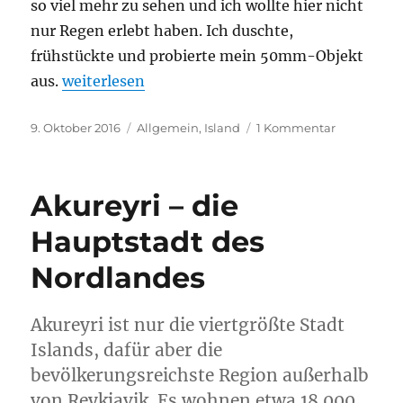
so viel mehr zu sehen und ich wollte hier nicht
nur Regen erlebt haben. Ich duschte,
frühstückte und probierte mein 50mm-Objekt
„Die Besteigung des Hlíðarfjall“
aus.
weiterlesen
Veröffentlicht
Kategorien
zu
9. Oktober 2016
Allgemein
,
Island
1 Kommentar
am
Die
Besteigun
des
Akureyri – die
Hlíðarfjall
Hauptstadt des
Nordlandes
Akureyri ist nur die viertgrößte Stadt
Islands, dafür aber die
bevölkerungsreichste Region außerhalb
von Reykjavik. Es wohnen etwa 18.000