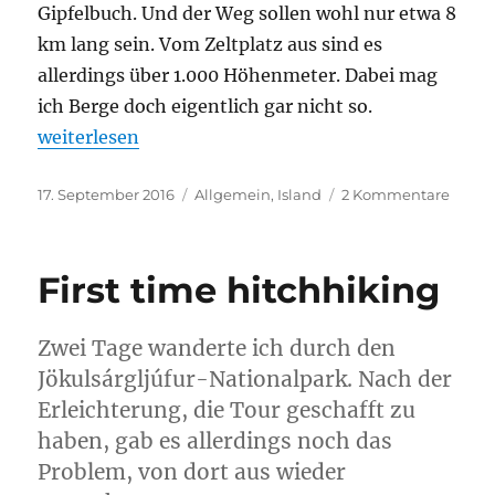
Gipfelbuch. Und der Weg sollen wohl nur etwa 8
km lang sein. Vom Zeltplatz aus sind es
allerdings über 1.000 Höhenmeter. Dabei mag
ich Berge doch eigentlich gar nicht so.
„Die Besteigung des Súlur“
weiterlesen
Veröffentlicht
Kategorien
zu
17. September 2016
Allgemein
,
Island
2 Kommentare
am
Die
Beste
des
First time hitchhiking
Súlur
Zwei Tage wanderte ich durch den
Jökulsárgljúfur-Nationalpark. Nach der
Erleichterung, die Tour geschafft zu
haben, gab es allerdings noch das
Problem, von dort aus wieder