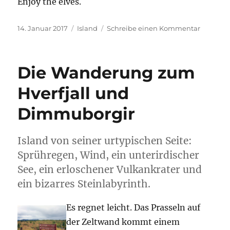
Enjoy the elves.
Veröffentlicht
Kategorien
zu
14. Januar 2017
Island
Schreibe einen Kommentar
am
Enjoy
Iceland!
Die Wanderung zum
Hverfjall und
Dimmuborgir
Island von seiner urtypischen Seite:
Sprühregen, Wind, ein unterirdischer
See, ein erloschener Vulkankrater und
ein bizarres Steinlabyrinth.
Es regnet leicht. Das Prasseln auf
der Zeltwand kommt einem