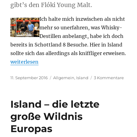
gibt’s den Flóki Young Malt.
Ich halte mich inzwischen als nicht
mehr so unerfahren, was Whisky-
Destillen anbelangt, habe ich doch
bereits in Schottland 8 Besuche. Hier in Island
sollte sich das allerdings als kniffliger erweisen.
„Visiting the Eimverk Distillery“
weiterlesen
Veröffentlicht
Kategorien
zu
11. September 2016
Allgemein
,
Island
3 Kommentare
am
Visiti
the
Eimve
Island – die letzte
Distill
große Wildnis
Europas