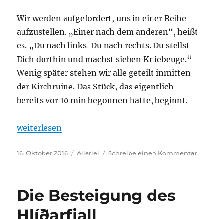
Wir werden aufgefordert, uns in einer Reihe
aufzustellen. „Einer nach dem anderen“, heißt
es. „Du nach links, Du nach rechts. Du stellst
Dich dorthin und machst sieben Kniebeuge.“
Wenig später stehen wir alle geteilt inmitten
der Kirchruine. Das Stück, das eigentlich
bereits vor 10 min begonnen hatte, beginnt.
„Krieg. Stell dir vor, er wäre hier.“
weiterlesen
Veröffentlicht
Kategorien
zu
16. Oktober 2016
Allerlei
Schreibe einen Kommentar
am
Krieg.
Stell
dir
Die Besteigung des
vor,
er
Hlíðarfjall
wäre