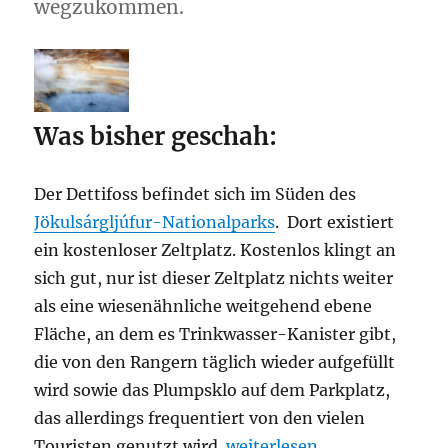
wegzukommen.
Was bisher geschah:
Der Dettifoss befindet sich im Süden des
Jökulsárgljúfur-Nationalparks
. Dort existiert
ein kostenloser Zeltplatz. Kostenlos klingt an
sich gut, nur ist dieser Zeltplatz nichts weiter
als eine wiesenähnliche weitgehend ebene
Fläche, an dem es Trinkwasser-Kanister gibt,
die von den Rangern täglich wieder aufgefüllt
wird sowie das Plumpsklo auf dem Parkplatz,
das allerdings frequentiert von den vielen
„First time hitchhiking“
Touristen genutzt wird.
weiterlesen