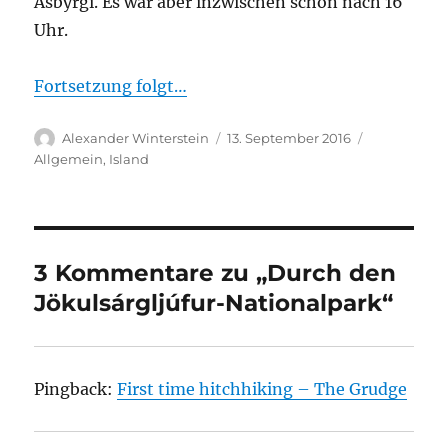
Asbyrgi. Es war aber inzwischen schon nach 16
Uhr.
Fortsetzung folgt…
Autor
Veröffentlicht
Kategorien
Alexander Winterstein
13. September 2016
am
Allgemein
,
Island
3 Kommentare zu „Durch den
Jökulsárgljúfur-Nationalpark“
Pingback:
First time hitchhiking – The Grudge