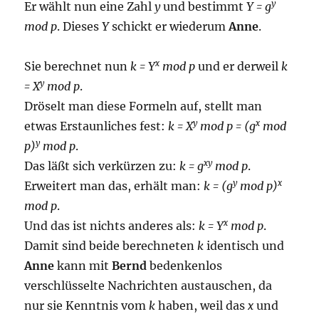
y
Er wählt nun eine Zahl
y
und bestimmt
Y = g
mod p
. Dieses
Y
schickt er wiederum
Anne
.
x
Sie berechnet nun
k = Y
mod p
und er derweil
k
y
= X
mod p
.
Dröselt man diese Formeln auf, stellt man
y
x
etwas Erstaunliches fest:
k = X
mod p = (g
mod
y
p)
mod p
.
xy
Das läßt sich verkürzen zu:
k = g
mod p
.
y
x
Erweitert man das, erhält man:
k = (g
mod p)
mod p
.
x
Und das ist nichts anderes als:
k = Y
mod p
.
Damit sind beide berechneten
k
identisch und
Anne
kann mit
Bernd
bedenkenlos
verschlüsselte Nachrichten austauschen, da
nur sie Kenntnis vom
k
haben, weil das
x
und