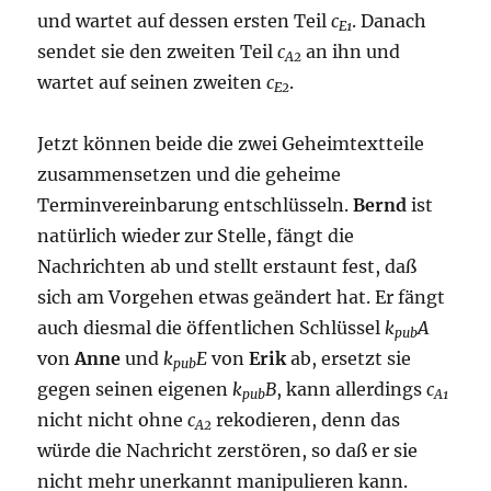
und wartet auf dessen ersten Teil
c
. Danach
E1
sendet sie den zweiten Teil
c
an ihn und
A2
wartet auf seinen zweiten
c
.
E2
Jetzt können beide die zwei Geheimtextteile
zusammensetzen und die geheime
Terminvereinbarung entschlüsseln.
Bernd
ist
natürlich wieder zur Stelle, fängt die
Nachrichten ab und stellt erstaunt fest, daß
sich am Vorgehen etwas geändert hat. Er fängt
auch diesmal die öffentlichen Schlüssel
k
A
pub
von
Anne
und
k
E
von
Erik
ab, ersetzt sie
pub
gegen seinen eigenen
k
B
, kann allerdings
c
pub
A1
nicht nicht ohne
c
rekodieren, denn das
A2
würde die Nachricht zerstören, so daß er sie
nicht mehr unerkannt manipulieren kann.