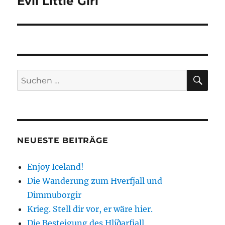
Evil Little Girl
Nächster
Beitrag:
SU
Suchen
nach:
NEUESTE BEITRÄGE
Enjoy Iceland!
Die Wanderung zum Hverfjall und
Dimmuborgir
Krieg. Stell dir vor, er wäre hier.
Die Besteigung des Hlíðarfjall