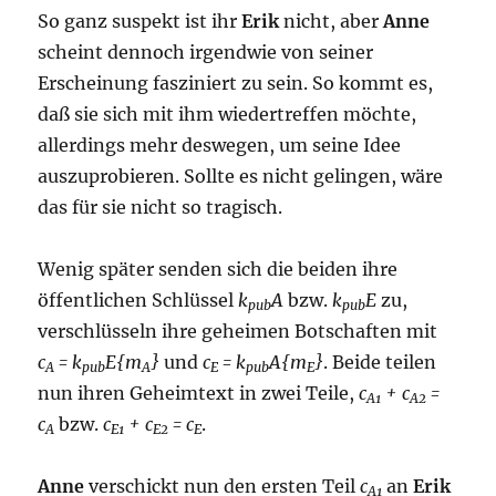
So ganz suspekt ist ihr
Erik
nicht, aber
Anne
scheint dennoch irgendwie von seiner
Erscheinung fasziniert zu sein. So kommt es,
daß sie sich mit ihm wiedertreffen möchte,
allerdings mehr deswegen, um seine Idee
auszuprobieren. Sollte es nicht gelingen, wäre
das für sie nicht so tragisch.
Wenig später senden sich die beiden ihre
öffentlichen Schlüssel
k
A
bzw.
k
E
zu,
pub
pub
verschlüsseln ihre geheimen Botschaften mit
c
= k
E{m
}
und
c
= k
A{m
}
. Beide teilen
A
pub
A
E
pub
E
nun ihren Geheimtext in zwei Teile,
c
+ c
=
A1
A2
c
bzw.
c
+ c
= c
.
A
E1
E2
E
Anne
verschickt nun den ersten Teil
c
an
Erik
A1