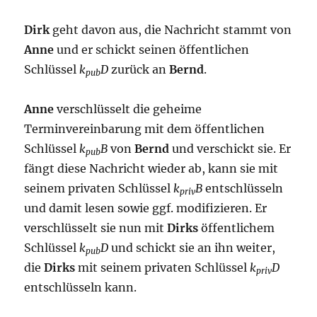
Dirk
geht davon aus, die Nachricht stammt von
Anne
und er schickt seinen öffentlichen
Schlüssel
k
D
zurück an
Bernd
.
pub
Anne
verschlüsselt die geheime
Terminvereinbarung mit dem öffentlichen
Schlüssel
k
B
von
Bernd
und verschickt sie. Er
pub
fängt diese Nachricht wieder ab, kann sie mit
seinem privaten Schlüssel
k
B
entschlüsseln
priv
und damit lesen sowie ggf. modifizieren. Er
verschlüsselt sie nun mit
Dirks
öffentlichem
Schlüssel
k
D
und schickt sie an ihn weiter,
pub
die
Dirks
mit seinem privaten Schlüssel
k
D
priv
entschlüsseln kann.