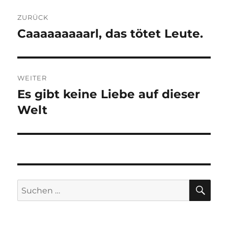
Beitragsnavigation
ZURÜCK
Caaaaaaaaarl, das tötet Leute.
Vorheriger
Beitrag:
WEITER
Es gibt keine Liebe auf dieser
Nächster
Beitrag:
Welt
SU
Suchen
nach: